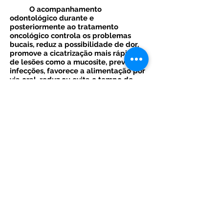
O acompanhamento
odontológico durante e
posteriormente ao tratamento
oncológico controla os problemas
bucais, reduz a possibilidade de dor,
promove a cicatrização mais rápida
de lesões como a mucosite, previne as
infecções, favorece a alimentação por
via oral, reduz ou evita o tempo de
internação hospitalar e melhora de
sua qualidade de vida posterior ao
tratamento.
Consulte seu médico oncologista
e agende uma consulta de avaliação!
Contamos com equipe formada por
profissionais com formação na área
de oncologia e treinamento em
instituições como o Instituto Nacional
de Câncer (INCA) e Universidade de
São Paulo (USP).