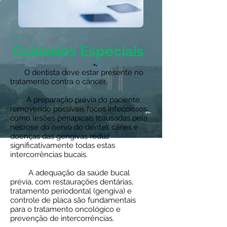
Cuidados Especiais
O dentista deve estar presente no
tratamento contra o câncer.
A preparação prévia do paciente,
removendo possíveis focos infecciosos,
como lesões periapicais (causadas pela
necrose do nervo do dente), cáries e
doenças das gengivas reduz
significativamente todas estas
intercorrências bucais.
A adequação da saúde bucal
prévia, com restaurações dentárias,
tratamento periodontal (gengiva) e
controle de placa são fundamentais
para o tratamento oncológico e
prevenção de intercorrências.