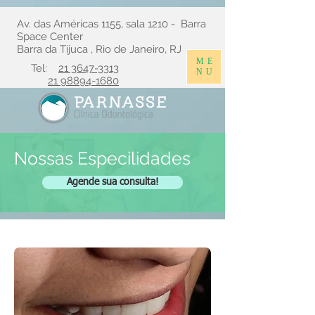
Av. das Américas 1155, sala 1210 - Barra
Space Center
Barra da Tijuca , Rio de Janeiro, RJ
ME
Tel:
21 3647-3313
NU
21 98894-1680
Nossas Especilidades
Agende sua consulta!